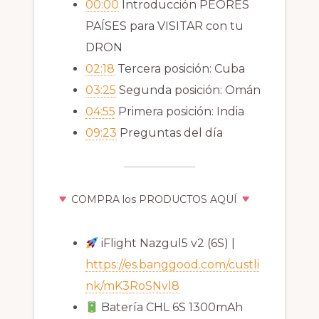
00:00
Introducción PEORES
PAÍSES para VISITAR con tu
DRON
02:18
Tercera posición: Cuba
03:25
Segunda posición: Omán
04:55
Primera posición: India
09:23
Preguntas del día
COMPRA los PRODUCTOS AQUÍ
iFlight Nazgul5 v2 (6S) |
https://es.banggood.com/custli
nk/mK3RoSNvl8
Batería CHL 6S 1300mAh