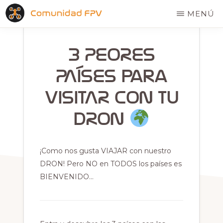
Saltar
MENÚ
al
COMUNIDAD
El
contenido
FPV
3 PEORES
hogar
principal
de
PAÍSES para
los
VISITAR con tu
pilotos
de
DRON
drones
¡Como nos gusta VIAJAR con nuestro
DRON! Pero NO en TODOS los países es
BIENVENIDO…