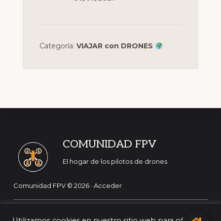
Categoría:
VIAJAR con DRONES
Footer
COMUNIDAD FPV
El hogar de los pilotos de drones
Comunidad FPV © 2026 ·
Acceder
¡Síguenos en las redes sociales!
Utilizamos cookies en nuestro sitio web para ofrecerle