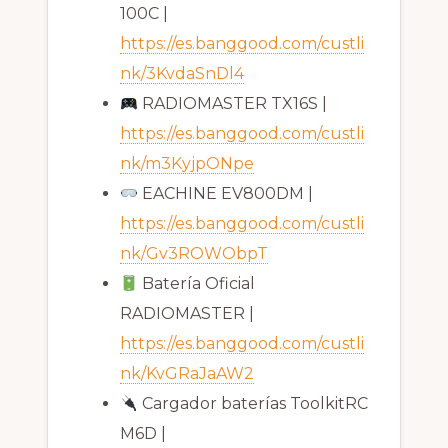
100C |
https://es.banggood.com/custli
nk/3KvdaSnDl4
RADIOMASTER TX16S |
https://es.banggood.com/custli
nk/m3KyjpONpe
EACHINE EV800DM |
https://es.banggood.com/custli
nk/Gv3ROWObpT
Batería Oficial
RADIOMASTER |
https://es.banggood.com/custli
nk/KvGRaJaAW2
Cargador baterías ToolkitRC
M6D |