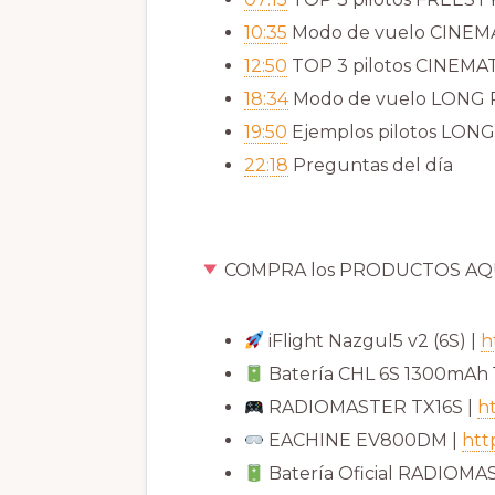
10:35
Modo de vuelo CINEM
12:50
TOP 3 pilotos CINEMA
18:34
Modo de vuelo LONG
19:50
Ejemplos pilotos LON
22:18
Preguntas del día
COMPRA los PRODUCTOS AQ
iFlight Nazgul5 v2 (6S) |
h
Batería CHL 6S 1300mAh 
RADIOMASTER TX16S |
h
EACHINE EV800DM |
htt
Batería Oficial RADIOMA