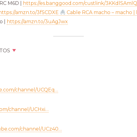
tRC M6D |
https://es.banggood.com/custlink/3KKdlSAml
https://amzn.to/3fSCDXE
Cable RCA macho – macho | 
o |
https://amzn.to/3uAgJwx
OTOS
be.com/channel/UCQEq…
com/channel/UCHxi…
tube.com/channel/UCz40…