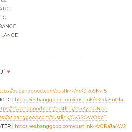
ATIC
TIC
 RANGE
G LANGE
UÍ
ttps://es.banggood.com/custlink/mK3RoSNvl8
100C |
https://es.banggood.com/custlink/3KvdaSnDl4
ttps://es.banggood.com/custlink/m3KyjpONpe
ps://es.banggood.com/custlink/Gv3ROWObpT
STER |
https://es.banggood.com/custlink/KvGRaJaAW2