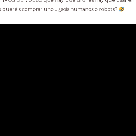
s TIPOS DE VUELO que hay, qué drones hay que usar en c
 no queréis comprar uno… ¿sois humanos o robots?