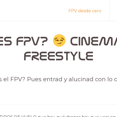
FPV desde cero
es FPV?
CINEMA
FREESTYLE
es el FPV? Pues entrad y alucinad con l