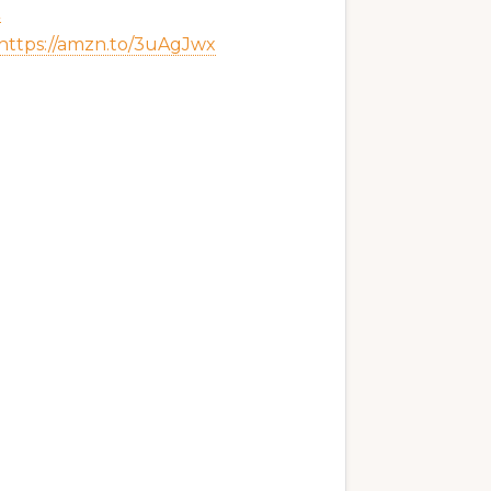
Q
https://amzn.to/3uAgJwx