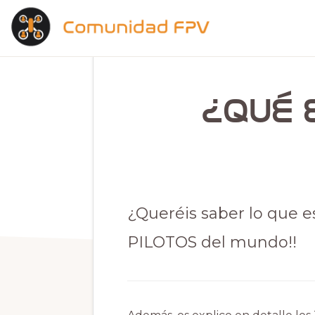
Saltar
Saltar
a
al
la
contenido
COMUNIDAD
El
navegación
principal
FPV
hogar
principal
¿Qué 
de
los
pilotos
de
drones
¿Queréis saber lo que 
PILOTOS del mundo!!