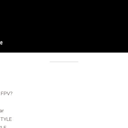
 FPV?
ar
STYLE
YLE