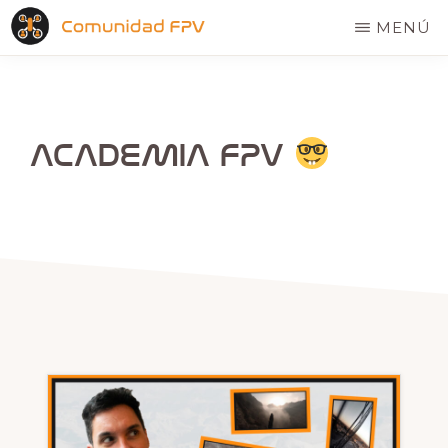
Saltar
MENÚ
al
COMUNIDAD
El
contenido
FPV
hogar
principal
de
ACADEMIA FPV
los
pilotos
de
drones