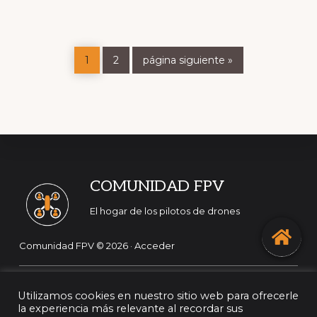
Página
Página
Ir
1
2
página siguiente »
a
la
Footer
COMUNIDAD FPV
El hogar de los pilotos de drones
Comunidad FPV © 2026 ·
Acceder
¡Síguenos en las redes sociales!
Utilizamos cookies en nuestro sitio web para ofrecerle
la experiencia más relevante al recordar sus